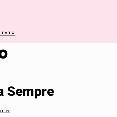
NTATO
o
ra Sempre
itura