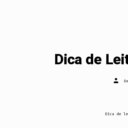
Dica de Lei
Autor
D
do
post
Dica de le