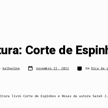
tura: Corte de Espi
Data
Categorias
e
katherine
novembro 22, 2021
Em
Dica de 
do
post
itura livro Corte de Espinhos e Rosas da autora Sarah J.