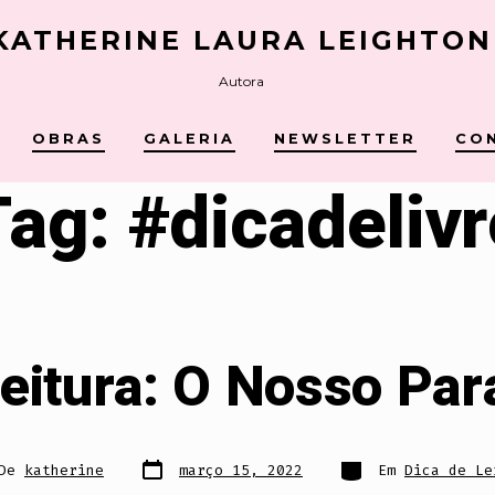
KATHERINE LAURA LEIGHTON
Autora
OBRAS
GALERIA
NEWSLETTER
CO
Tag:
#dicadelivr
Leitura: O Nosso Pa
Data
Categorias
r
De
katherine
março 15, 2022
Em
Dica de Le
do
post