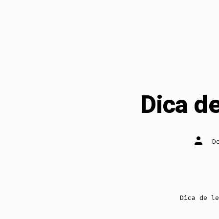
Dica de
Autor
D
do
post
Dica de le