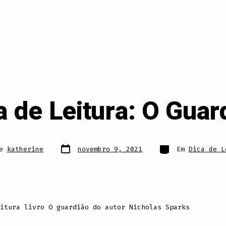
a de Leitura: O Guar
Data
Categorias
De
katherine
novembro 9, 2021
Em
Dica de L
do
post
itura livro O guardião do autor Nicholas Sparks