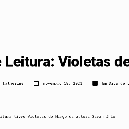
 Leitura: Violetas 
Data
Categorias
e
katherine
novembro 18, 2021
Em
Dica de 
do
post
itura livro Violetas de Março da autora Sarah Jhio