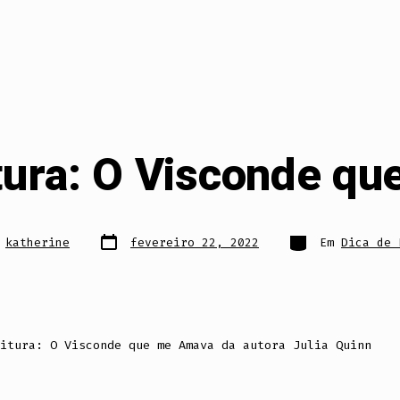
itura: O Visconde q
Data
Categorias
e
katherine
fevereiro 22, 2022
Em
Dica de 
do
post
itura: O Visconde que me Amava da autora Julia Quinn