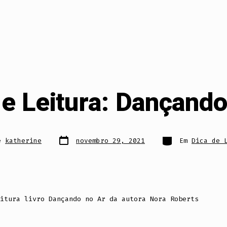
de Leitura: Dançando
Data
Categorias
e
katherine
novembro 29, 2021
Em
Dica de 
do
post
itura livro Dançando no Ar da autora Nora Roberts