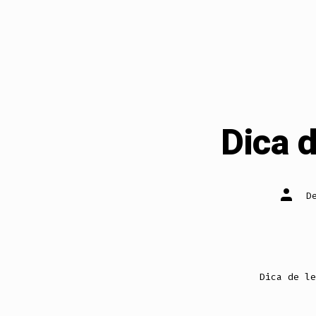
Dica 
Autor
D
do
post
Dica de le