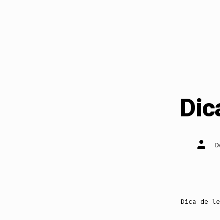
Dic
Autor
do
post
Dica de le