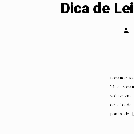
Dica de Le
Auto
do
post
Romance Na
li o roman
Voitzszn. 
de cidade 
ponto de [