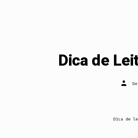
Dica de Le
Autor
D
do
post
Dica de le