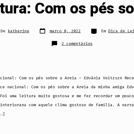
itura: Com os pés so
Data
Categorias
r
De
katherine
março 8, 2022
Em
Dica de Le
do
post
em
2 comentários
Dica
de
Leitura:
Com
os
pés
sobre
a
Areia
cional: Com os pés sobre a Areia – Edvânia Voitzszn Rece
ce nacional: Com os pés sobre a Areia da minha amiga Edv
Foi uma leitura muito gostosa e me fez recordar um pouco
interiorana com aquele clima gostoso de família. A narra
…]