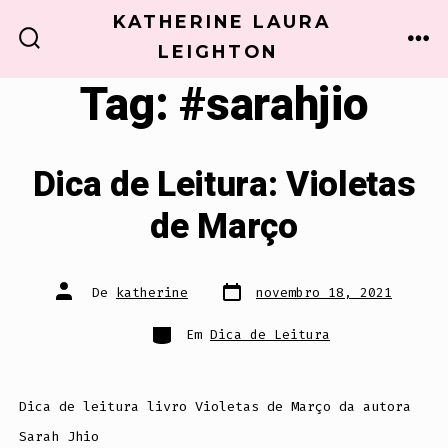
Ir
KATHERINE LAURA
direto
LEIGHTON
ALTERNAR
ME
PESQUISA
para
Tag:
#sarahjio
o
conteúdo
Dica de Leitura: Violetas
de Março
Data
Autor
De
katherine
novembro 18, 2021
do
do
post
post
Categorias
Em
Dica de Leitura
Dica de leitura livro Violetas de Março da autora
Sarah Jhio