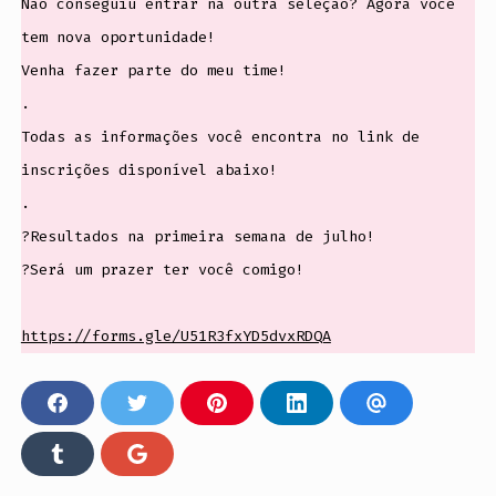
Não conseguiu entrar na outra seleção? Agora você
tem nova oportunidade!
Venha fazer parte do meu time!
.
Todas as informações você encontra no link de
inscrições disponível abaixo!
.
?Resultados na primeira semana de julho!
?Será um prazer ter você comigo!
https://forms.gle/U51R3fxYD5dvxRDQA
C
C
C
C
C
O
O
O
O
O
M
M
M
M
M
P
P
P
P
P
C
C
A
A
A
A
A
O
O
R
R
R
R
R
M
M
T
T
T
T
T