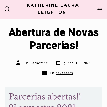
Ir
KATHERINE LAURA
direto
LEIGHTON
ALTERNAR
ME
PESQUISA
para
o
Abertura de Novas
conteúdo
Parcerias!
Data
Autor
De
katherine
junho 16, 2021
do
do
post
post
Categorias
Em
Novidades