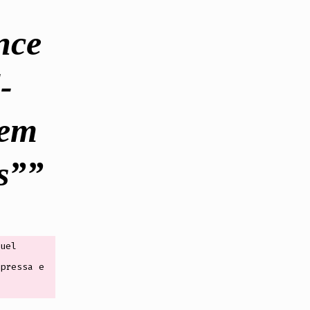
nce
-
tem
s”
uel
pressa e