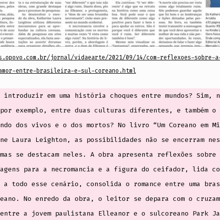
s.opovo.com.br/jornal/vidaearte/2021/09/14/com-reflexoes-sobre-a
amor-entre-brasileira-e-sul-coreano.html
 introduzir em uma história choques entre mundos? Sim, n
por exemplo, entre duas culturas diferentes, e também o 
ndo dos vivos e o dos mortos? No livro “Um Coreano em Mi
ne Laura Leighton, as possibilidades não se encerram nes
mas se destacam neles. A obra apresenta reflexões sobre 
agens para a necromancia e a figura do ceifador, lida co
 a todo esse cenário, consolida o romance entre uma bras
eano. No enredo da obra, o leitor se depara com o cruzam
entre a jovem paulistana Elleanor e o sulcoreano Park Ja