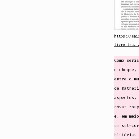
https://mai
livro-traz-
Como seria
o choque, 
entre o mu
de Katheri
aspectos, 
novas roup
e, em meio
um sul-cor
histórias 