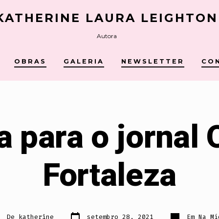
KATHERINE LAURA LEIGHTON
Autora
OBRAS
GALERIA
NEWSLETTER
CO
a para o jornal
Fortaleza
Data
Categorias
tor
De
katherine
setembro 28, 2021
Em
Na Mí
do