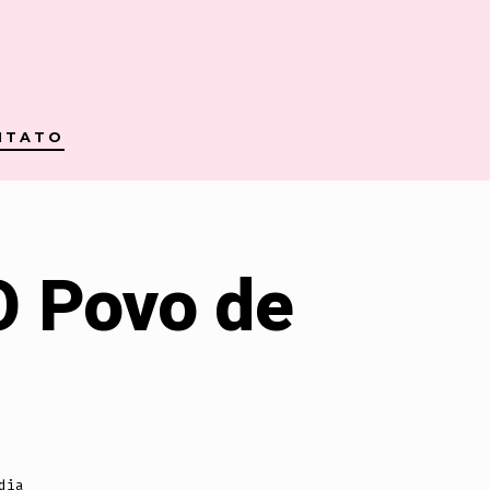
NTATO
 O Povo de
dia