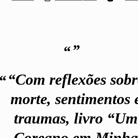
post
st
“Com reflexões sobr
morte, sentimentos 
traumas, livro “Um
Coreano em Minha