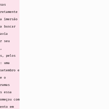
sas
retamente
a imersão
a buscar
avia
r seu
,
s, pelos
: uma
setembro e
e o
ramas
s essa
omeçou com
ento em