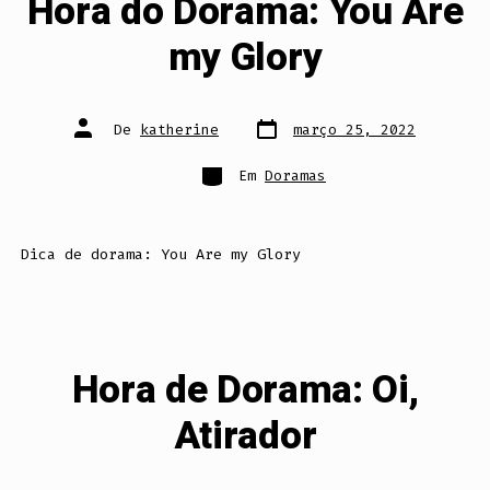
Hora do Dorama: You Are
my Glory
Data
Autor
De
katherine
março 25, 2022
do
do
post
post
Categorias
Em
Doramas
Dica de dorama: You Are my Glory
Hora de Dorama: Oi,
Atirador