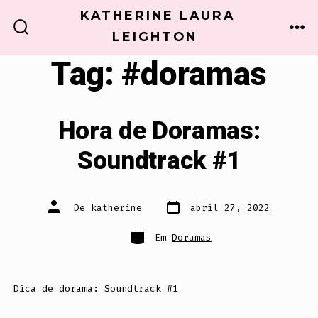
Ir
KATHERINE LAURA
direto
LEIGHTON
ALTERNAR
ME
PESQUISA
para
Tag:
#doramas
o
conteúdo
Hora de Doramas:
Soundtrack #1
Data
Autor
De
katherine
abril 27, 2022
do
do
post
post
Categorias
Em
Doramas
Dica de dorama: Soundtrack #1