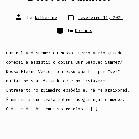
Data
Autor
De
katherine
fevereiro 11, 2022
do
do
post
post
Categorias
Em
Doramas
Our Beloved Summer ou Nosso Eterno Verão Quando
comecei a assistir o dorama Our Beloved Summer/
Nosso Eterno Verão, confesso que foi por “ver”
muitas pessoas falando dele no instagram.
Entretanto no primeiro epsódio eu já me apaixonei.
É um drama que trata sobre inseguranças e medos.
Cada um de nós tem seus receios e […]