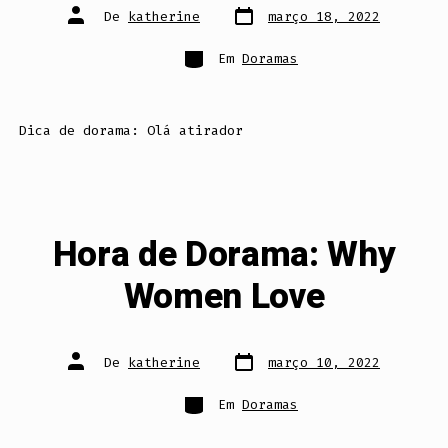
Data
Autor
De
katherine
março 18, 2022
do
do
post
post
Categorias
Em
Doramas
Dica de dorama: Olá atirador
Hora de Dorama: Why
Women Love
Data
Autor
De
katherine
março 10, 2022
do
do
post
post
Categorias
Em
Doramas