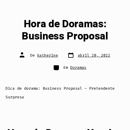
Hora de Doramas:
Business Proposal
Data
Autor
De
katherine
abril 20, 2022
do
do
post
post
Categorias
Em
Doramas
Dica de dorama: Business Proposal – Pretendente
Surpresa