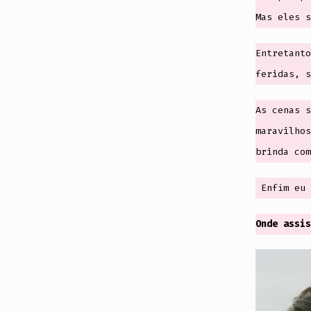
Mas eles s
Entretanto
feridas, s
As cenas s
maravilhos
brinda com
Enfim eu 
Onde assis