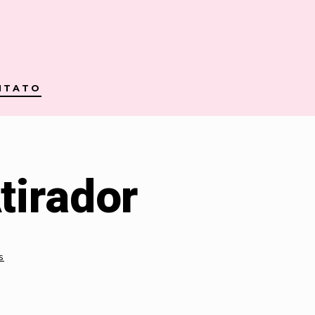
NTATO
tirador
s