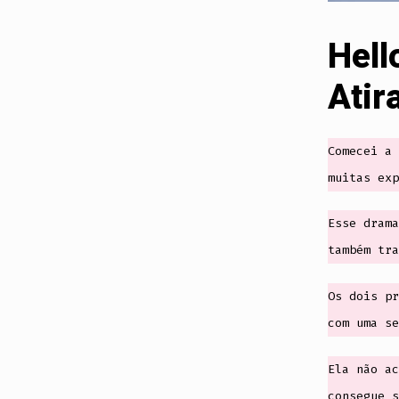
Hell
Atir
Comecei a 
muitas exp
Esse drama
também tra
Os dois pr
com uma se
Ela não ac
consegue s