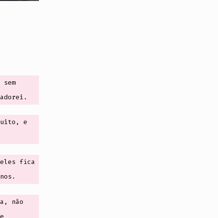
 sem
adorei.
uito, e
eles fica
nos.
a, não
e