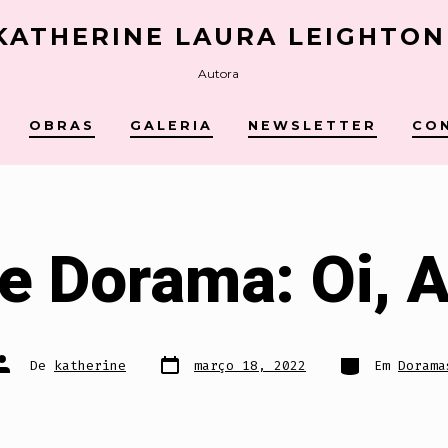
KATHERINE LAURA LEIGHTON
Autora
OBRAS
GALERIA
NEWSLETTER
CO
e Dorama: Oi, A
Data
Categorias
Autor
De
katherine
março 18, 2022
Em
Dorama
do
do
post
post