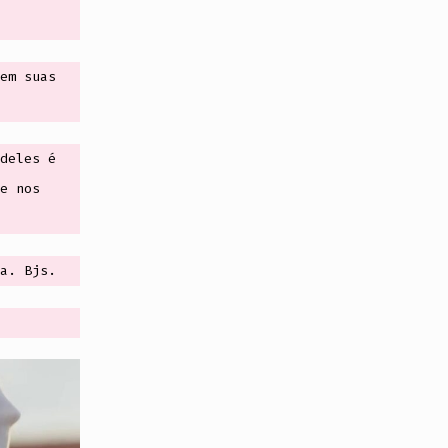
em suas
deles é
e nos
a. Bjs.